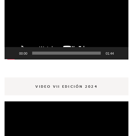
de
vídeo
00:00
01:44
VIDEO VII EDICIÓN 2024
Reproductor
de
vídeo