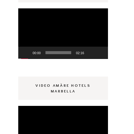
Reproductor
de
vídeo
00:00
02:16
VIDEO AMÀRE HOTELS
MARBELLA
Reproductor
de
vídeo