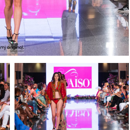
C
Y
C