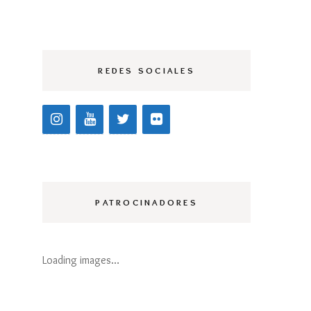
AGALI
REDES SOCIALES
ILLANUEVA 2021
ERESSA NINÚ
021
ILANOESTUDIO
021
PATROCINADORES
ARCÍA GALIANO
021
ONCHO HEREDIA
Loading images…
021
UCY CLIP