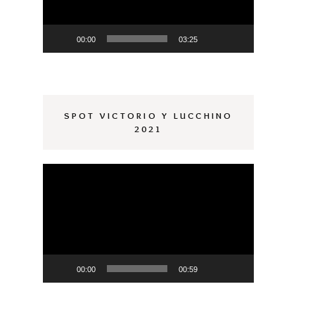
00:00
03:25
SPOT VICTORIO Y LUCCHINO
2021
Reproductor
de
vídeo
00:00
00:59