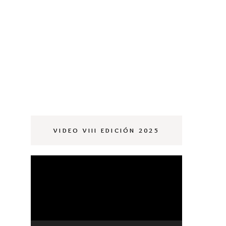
OMPLEMENTOS
OBIZNA
OMPLEMENTOS
VIDEO VIII EDICIÓN 2025
Reproductor
de
vídeo