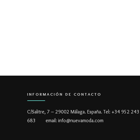
INFORMACIÓN DE CONTACTO
C/Salitre, 7 – 29002 Málaga. España. Tel: +34 952
683 email: info@nuevamoda.com