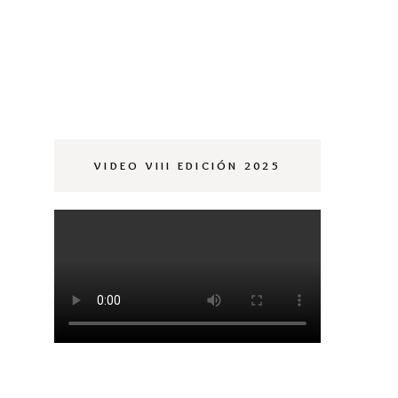
AGALI
ILLANUEVA 2021
ERESSA NINÚ
021
VIDEO VIII EDICIÓN 2025
ILANOESTUDIO
021
ARCÍA GALIANO
021
ONCHO HEREDIA
021
UCY CLIP