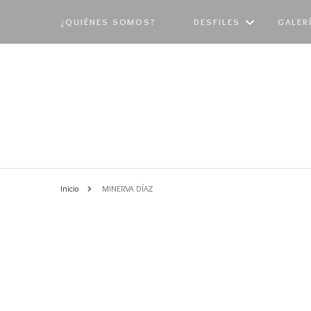
¿QUIÉNES SOMOS?
DESFILES
GALER
PASARELA 2026
EDI
PASARELA 2025
EDI
PASARELA 2024
EDI
PASARELA 2023
EDI
Inicio
MINERVA DÍAZ
PASARELA 2022
EDI
PASARELA 2021
EDI
PASARELA 2019
EDI
PASARELA 2018
EDI