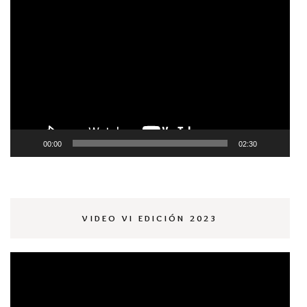
Reproductor
de
vídeo
00:00
02:30
VIDEO VI EDICIÓN 2023
Reproductor
de
vídeo