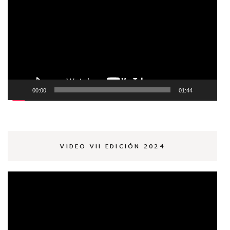
de
vídeo
00:00
01:44
VIDEO VII EDICIÓN 2024
Reproductor
de
vídeo