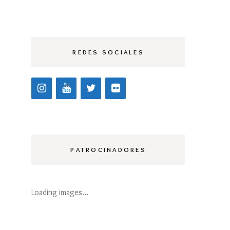
AGALI
REDES SOCIALES
ILLANUEVA 2021
ERESSA NINÚ
021
ILANOESTUDIO
021
PATROCINADORES
ARCÍA GALIANO
021
ONCHO HEREDIA
Loading images…
021
UCY CLIP