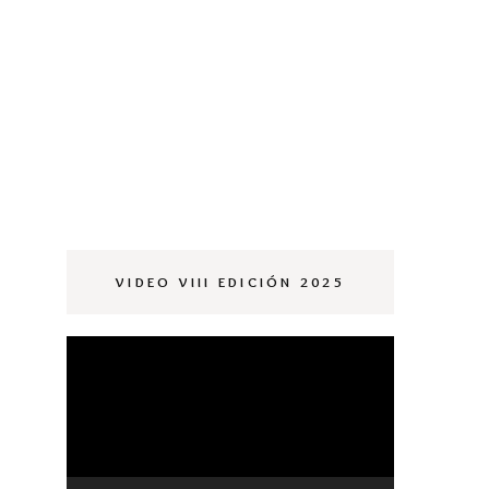
OMPLEMENTOS
OBIZNA
OMPLEMENTOS
VIDEO VIII EDICIÓN 2025
Reproductor
de
vídeo