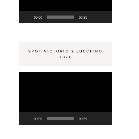
00:00
03:25
SPOT VICTORIO Y LUCCHINO
2021
Reproductor
de
vídeo
00:00
00:59