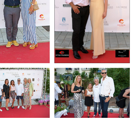
C
Y
C