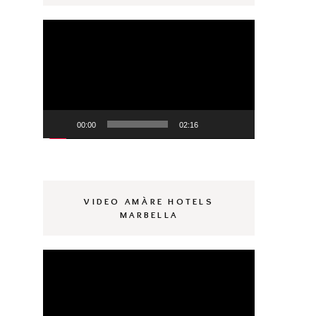
Reproductor
de
vídeo
00:00
02:16
VIDEO AMÀRE HOTELS
MARBELLA
Reproductor
de
vídeo