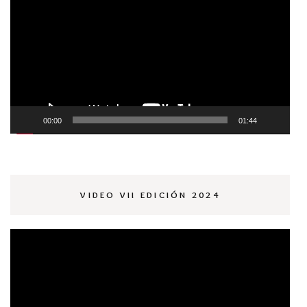
de
vídeo
00:00
01:44
VIDEO VII EDICIÓN 2024
Reproductor
de
vídeo