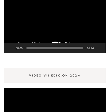
de
vídeo
00:00
01:44
VIDEO VII EDICIÓN 2024
Reproductor
de
vídeo