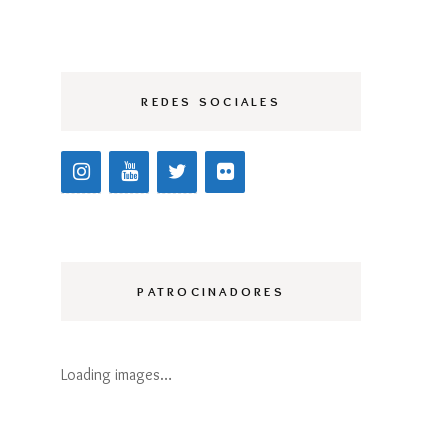
AGALI
REDES SOCIALES
ILLANUEVA 2021
ERESSA NINÚ
021
ILANOESTUDIO
021
PATROCINADORES
ARCÍA GALIANO
021
ONCHO HEREDIA
Loading images…
021
UCY CLIP