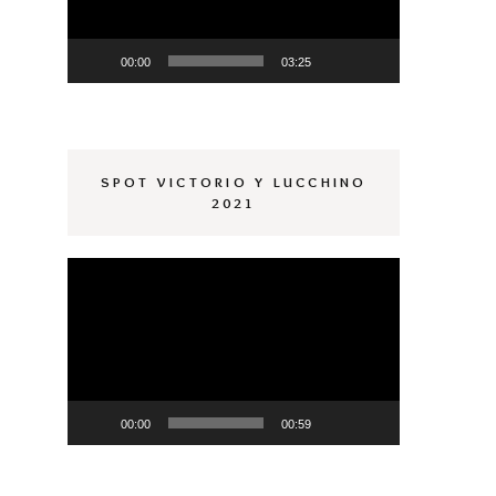
00:00
03:25
SPOT VICTORIO Y LUCCHINO
2021
Reproductor
de
vídeo
00:00
00:59