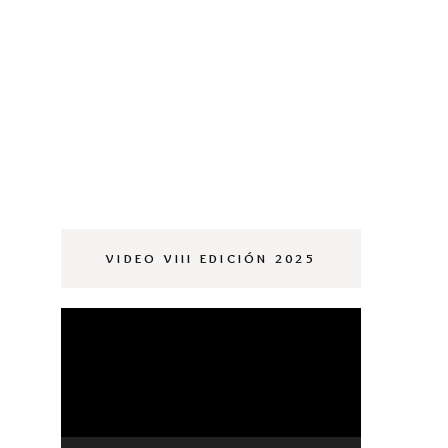
OMPLEMENTOS
OBIZNA
OMPLEMENTOS
VIDEO VIII EDICIÓN 2025
Reproductor
de
vídeo