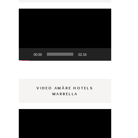
Reproductor
de
vídeo
00:00
02:16
VIDEO AMÀRE HOTELS
MARBELLA
Reproductor
de
vídeo