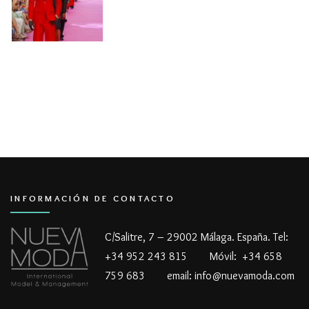
INFORMACIÓN DE CONTACTO
C/Salitre, 7 – 29002 Málaga. España. Tel:
+34 952 243 815 Móvil: +34 658
759 683 email: info@nuevamoda.com