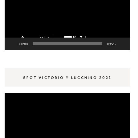
vídeo
00:00
03:25
SPOT VICTORIO Y LUCCHINO 2021
Reproductor
de
vídeo