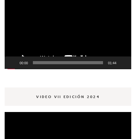
Reproductor
de
vídeo
00:00
01:44
VIDEO VII EDICIÓN 2024
Reproductor
de
vídeo